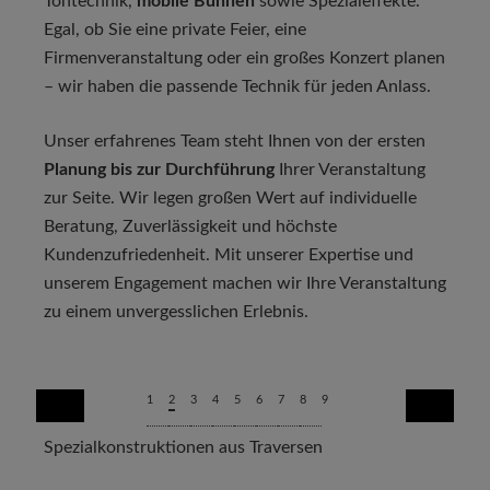
Tontechnik,
mobile Bühnen
sowie Spezialeffekte.
Egal, ob Sie eine private Feier, eine
Firmenveranstaltung oder ein großes Konzert planen
– wir haben die passende Technik für jeden Anlass.
Unser erfahrenes Team steht Ihnen von der ersten
Planung bis zur Durchführung
Ihrer Veranstaltung
zur Seite. Wir legen großen Wert auf individuelle
Beratung, Zuverlässigkeit und höchste
Kundenzufriedenheit. Mit unserer Expertise und
unserem Engagement machen wir Ihre Veranstaltung
zu einem unvergesslichen Erlebnis.
1
2
3
4
5
6
7
8
9
Spezialkonstruktionen aus Traversen