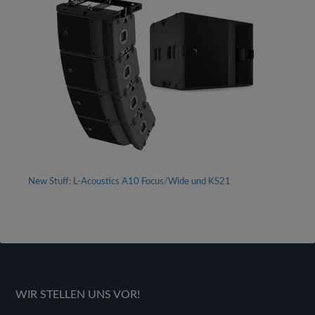
und
DJM-
A9
Mixer
New Stuff: L-Acoustics A10 Focus/Wide und KS21
WIR STELLEN UNS VOR!