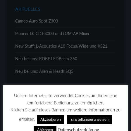
AKTUELLES
Cameo Auro Spot Z300
Pioneer DJ CDJ-3000 und DJM-A9 Mixer
New Stuff: L-Acoustics A10 Focus/Wide und KS21
Neu bei uns: ROBE LEDBeam 350
Neu bei uns: Allen & Heath SQ5
Unsere Internetseite verwendet Cookies um Ihnen eine
komfortablere Bedienung zu ermöglichen.
Klicken Sie auf dieses Banner, um weitere Informationen zu
WIR STELLEN UNS VOR!
erhalten.
Akzeptieren
Einstellungen anzeigen
Datenschutzerklärung
Ablehnen