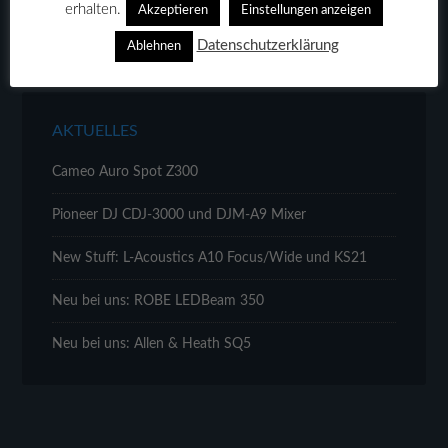
erhalten.
Akzeptieren
Einstellungen anzeigen
Datenschutzerklärung
Ablehnen
AKTUELLES
Cameo Auro Spot Z300
Pioneer DJ CDJ-3000 und DJM-A9 Mixer
New Stuff: L-Acoustics A10 Focus/Wide und KS21
Neu bei uns: ROBE LEDBeam 350
Neu bei uns: Allen & Heath SQ5