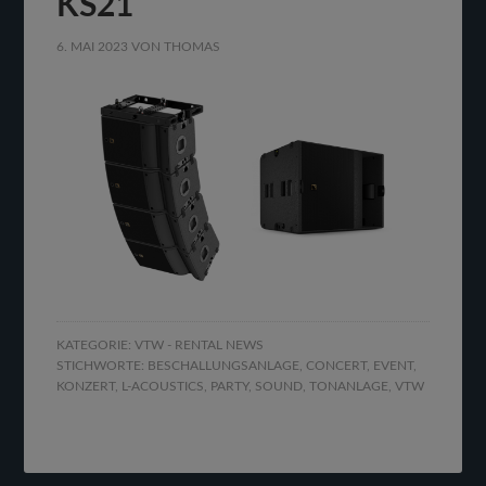
KS21
6. MAI 2023
VON
THOMAS
KATEGORIE:
VTW - RENTAL NEWS
STICHWORTE:
BESCHALLUNGSANLAGE
,
CONCERT
,
EVENT
,
KONZERT
,
L-ACOUSTICS
,
PARTY
,
SOUND
,
TONANLAGE
,
VTW