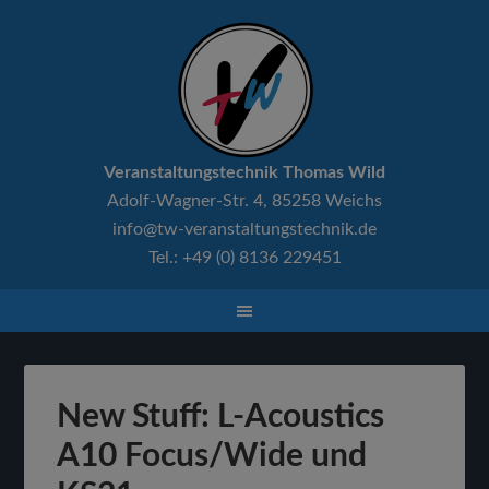
Veranstaltungstechnik Thomas Wild
Adolf-Wagner-Str. 4, 85258 Weichs
info@tw-veranstaltungstechnik.de
Tel.: +49 (0) 8136 229451
New Stuff: L-Acoustics
A10 Focus/Wide und