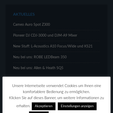
AKTUELLES
Cameo Auro Spot Z300
Pioneer DJ CDJ-3000 und DJM-A9 Mixer
New Stuff: L-Acoustics A10 Focus/Wide und KS21
Neu bei uns: ROBE LEDBeam 350
Neu bei uns: Allen & Heath SQ5
Unsere Internetseite verwendet Cookies um Ihnen eine
komfortablere Bedienung zu ermöglichen.
Klicken Sie auf dieses Banner, um weitere Informationen zu
WIR STELLEN UNS VOR!
erhalten.
Akzeptieren
Einstellungen anzeigen